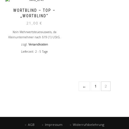
WORTBLIND – TOP –
„WORTBLIND“
21,00
€
Kein Mehrwertsteuerausweis, da
Kleinunternehmer nach §19 (1) UStG.
zzgl.
Versandkosten
Lieferzeit: 2 - 5 Tage
←
1
2
AGB
Impressum
Widerrufsbelehrung