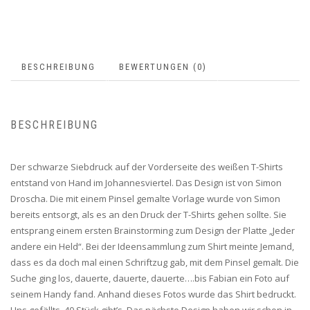
BESCHREIBUNG
BEWERTUNGEN (0)
BESCHREIBUNG
Der schwarze Siebdruck auf der Vorderseite des weißen T-Shirts
entstand von Hand im Johannesviertel. Das Design ist von Simon
Droscha. Die mit einem Pinsel gemalte Vorlage wurde von Simon
bereits entsorgt, als es an den Druck der T-Shirts gehen sollte. Sie
entsprang einem ersten Brainstorming zum Design der Platte „Jeder
andere ein Held“. Bei der Ideensammlung zum Shirt meinte Jemand,
dass es da doch mal einen Schriftzug gab, mit dem Pinsel gemalt. Die
Suche ging los, dauerte, dauerte, dauerte….bis Fabian ein Foto auf
seinem Handy fand. Anhand dieses Fotos wurde das Shirt bedruckt.
Uns gefällts. 40 Stück gibt’s. Das nächste Design haben wir schon in