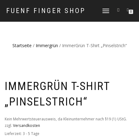
FUENF FINGER SHOP
NAVIGATION
0
UMSCHALTEN
Startseite
/
Immergrün
/ ImmerGrün T-Shirt „Pinselstrich“
IMMERGRÜN T-SHIRT
„PINSELSTRICH“
Kein Mehrwertsteuerausweis, da Kleinunternehmer nach §19 (1) UStG.
zzgl.
Versandkosten
Lieferzeit: 3 - 5 Tage