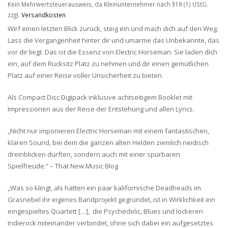
Kein Mehrwertsteuerausweis, da Kleinunternehmer nach §19 (1) UStG.
zzgl.
Versandkosten
Wirf einen letzten Blick zurück, steig ein und mach dich auf den Weg.
Lass die Vergangenheit hinter dir und umarme das Unbekannte, das
vor dir liegt. Das ist die Essenz von Electric Horseman. Sie laden dich
ein, auf dem Rücksitz Platz zu nehmen und dir einen gemütlichen
Platz auf einer Reise voller Unsicherheit zu bieten.
Als Compact Disc Digipack inklusive achtseitigem Booklet mit
Impressionen aus der Reise der Entstehung und allen Lyrics.
„Nicht nur imponieren Electric Horseman mit einem fantastischen,
klaren Sound, bei dem die ganzen alten Helden ziemlich neidisch
dreinblicken dürften, sondern auch mit einer spürbaren
Spielfreude.“ – That New Music Blog
„Was so klingt, als hätten ein paar kalifornische Deadheads im
Grasnebel ihr eigenes Bandprojekt gegründet, ist in Wirklichkeit ein
eingespieltes Quartett […], die Psychedelic, Blues und lockeren
Indierock miteinander verbindet, ohne sich dabei ein aufgesetztes