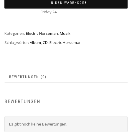
IN DEN WARENKORB
Friday 24
Kategorien:
Electric Horseman
,
Musik
Schlagwörter:
Album
,
CD
,
Electric Horseman
BEWERTUNGEN (0)
BEWERTUNGEN
Es gibt noch keine Bewertungen.